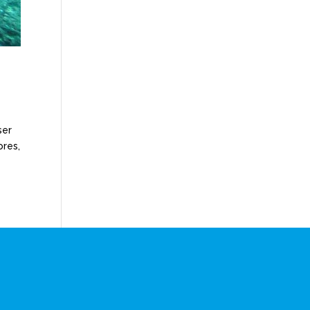
ser
ores,