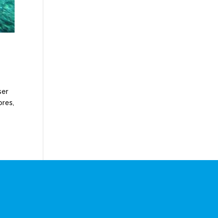
ser
ores,