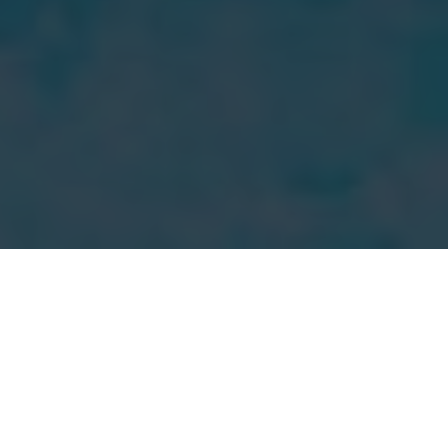
Cádiz es uno de los destinos más
populares de España gracias a sus